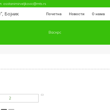
л: osstanimirveljkovic@mts.rs
, Бојник
Почетна
Новости
О нама
Васкрс