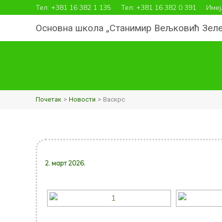
Пређи
Тел:
+381 16 382 1 135
Тел:
+381 16 382 0 391
Имеј
на
Основна школа „Станимир Вељковић Зеле“
садржај
Почетак
Новости
Васкрс
2. март 2026.