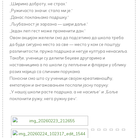
„Ширимо доброту, не страх.“
„Ружичасто значи: стало ми је.“
„Данас поклањамо подршку.“
„Љубазност је заразна — шири даље.“
„Један леп гест може променити дан.“
Овом акцијом желели смо да подсетимо да школа треба
да буде сигурно место за све — место у ком се поштују
различитости, пружа подршка и негује култура ненасиља.
Такође, ученици су делили беџеве другарима и
наставницима а по школи су лепљени и флајери у облику
розих мајица са сличним порукама.
Поносни смо што су ученици својом креативношћу,
емпатијом и ангажовањем послали јасну поруку:
„У нашој школи расте подршка, а не насиље“ и „Боље
поклонити ружу, него ружну реч“.