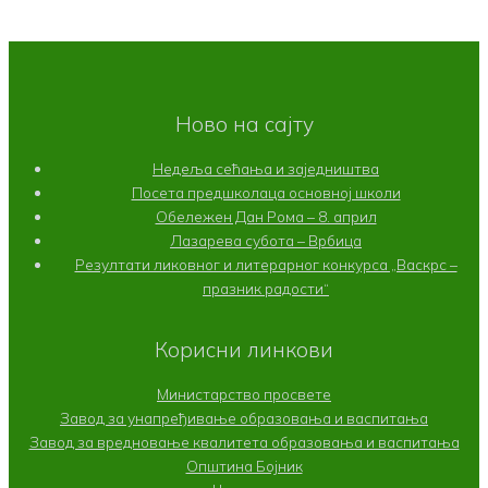
Ново на сајту
Недеља сећања и заједништва
Посета предшколаца основној школи
Обележен Дан Рома – 8. април
Лазарева субота – Врбица
Резултати ликовног и литерарног конкурса „Васкрс –
празник радости“
Корисни линкови
Министарство просвете
Завод за унапређивање образовања и васпитања
Завод за вредновање квалитета образовања и васпитања
Општина Бојник