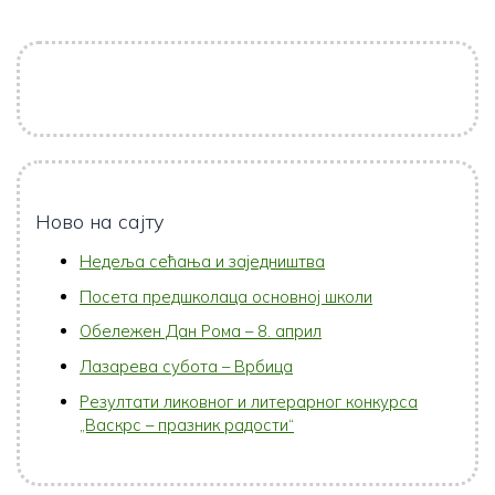
Ново на сајту
Недеља сећања и заједништва
Посета предшколаца основној школи
Обележен Дан Рома – 8. април
Лазарева субота – Врбица
Резултати ликовног и литерарног конкурса
„Васкрс – празник радости“