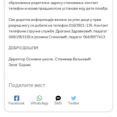
образовање родитеља, адресу становања, контакт
телефон и назив предшколске установе коју дете похађа.
Све додатне информације везане за упис деце у први
разред могу се добити на телефон 016/3821-135. Контакт
телефони стручне службе: Драгана Здравковић, педагог
069/1953193 и Јасмина Станковић, педагог 064/8977413.
ДОБРО ДОШЛИ!
Директор Основне школе „Станимир Вељковић
Зеле“ Бојник
Поделите вест
Facebook
WhatsApp
SMS
Twitter