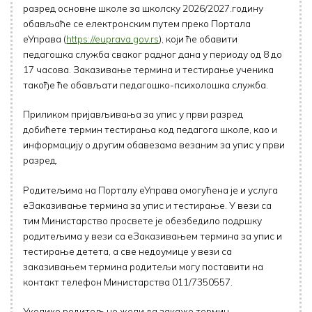
разред основне школе за школску 2026/2027.годину
обављаће се електронским путем преко Портала
еУправа (
https://euprava.gov.rs
), који ће обавити
педагошка служба сваког радног дана у периоду од 8 до
17 часова. Заказивање термина и тестирање ученика
такође ће обављати педагошко-психолошка служба.
Приликом пријављивања за упис у први разред
добићете термин тестирања код педагога школе, као и
информацију о другим обавезама везаним за упис у први
разред.
Родитељима на Порталу еУправа омогућена је и услуга
еЗаказивање термина за упис и тестирање. У вези са
тим Министарство просвете је обезбедило подршку
родитељима у вези са еЗаказивањем термина за упис и
тестирање детета, а све недоумице у вези са
заказивањем термина родитељи могу поставити на
контакт телефон Министарства 011/7350557.
Уколико родитељ не жели да закаже термин