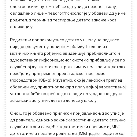
електронским путем, већ се одлучи да позове школу,
овлашћено лице – педагог/психолог је у обавези да у име
родитеља термин за тестирање детета закаже кроз
апликацију.
Родитељи приликом уписа детета у школу не подносе
ниједан документ у папирном облику. Подаци из
матичних књига рођених, евиденције пребивалишта и
здравственог информационог система прибављају се по
службеној дужности електронским путем, као и податак о
похађању припремног предшколског програма
(посредством ЈОБ-а). Изузетно, ако је лекарски преглед
обављен код приватног лекара или у војној здравственој
установи, биће потребно да га родитељ, односно други
законски заступник детета донесе у школу.
Оно што је обавезно приликом пријављивања за упис је
да родитељ, односно законски заступник детета стручној
служби остави следеће податке: име и презиме и ЈМБГ
детета, име и презиме родитеља, ЈМБГ једног родитеља,