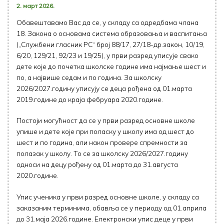
2. март 2026.
Обавештавамо Вас да се, у складу са одредбама члана
18. Закона о основама система образовања и васпитања
(„Службени гласник РС“ број 88/17, 27/18-др.закон, 10/19,
6/20, 129/21, 92/23 и 19/25), у први разред уписује свако
дете које до почетка школске године има најмање шест и
по, а највише седам и по година. За школску
2026/2027.годину уписују се деца рођена од 01.марта
2019.године до краја фебруара 2020.године.
Постоји могућност да се у први разред основне школе
упише и дете које при поласку у школу има од шест до
шест и по година, али након провере спремности за
полазак у школу. То се за школску 2026/2027.годину
односи на децу рођену од 01.марта до 31.августа
2020.године.
Упис ученика у први разред основне школе, у складу са
заказаним терминима, обавља се у периоду од 01.априла
до 31.маја 2026.године. Електронски упис деце у први