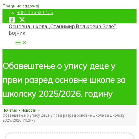
Пређи на садржај
Тел:
+381 16 382 1 135
Основна школа „Станимир Вељковић Зеле“,
Бојник
Обавештење о упису деце у
први разред основне школе за
школску 2025/2026. годину
Почетак
Новости
Обавештење о упису деце у први разред основне школе за школску
2025/2026. годину