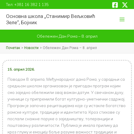
Пређи
Тел:
+381 16 382 1 135
на
Основна школа „Станимир Вељковић
садржај
Зеле“, Бојник
Обележен Дан Рома – 8. април
Почетак
Новости
Обележен Дан Рома – 8. април
15. април 2026.
Поводом 8. априла, Међународног дана Рома, у сарадњи са
средњом школом организован је пригодан програм којим
смо заједно обележили овај важан датум. У свечаном духу,
ученици су припремили богат културно-уметнички садржај.
Програм је започео рецитацијама које су истакле богатство
ромске културе, традиције и идентитета. Кроз стихове су
послали снажне поруке о заједништву, толеранцији и
поштовању различитости. Публика је имала прилику да
кроз глуму и емоцију боље разуме важност традиције и