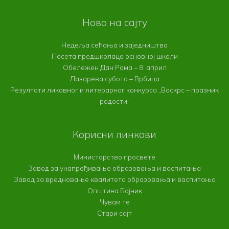
Ново на сајту
Недеља сећања и заједништва
Посета предшколаца основној школи
Обележен Дан Рома – 8. април
Лазарева субота – Врбица
Резултати ликовног и литерарног конкурса „Васкрс – празник
радости“
Корисни линкови
Министарство просвете
Завод за унапређивање образовања и васпитања
Завод за вредновање квалитета образовања и васпитања
Општина Бојник
Чувам те
Стари сајт