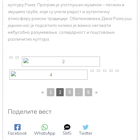
културу Рома. Програм је употпуњен музиком – песмом и
звуцима трубе, који су унели радост и аутентичну
атмосферу ромске традиције. Обележавање Дана Рома још
једном нас је подсетило колико је важно неговати
међусобно разумевање, солидарност и поштовање
различитих култура.
◄
1
2
3
...
5
►
Поделите вест
Facebook
WhatsApp
SMS
Twitter